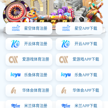
手机App
网页版
阿斯顿维拉决心留住罗杰斯——周
三转会传闻汇总
2026-06-06 15:02
57 次阅读
首页
/
体育新闻
随着欧洲冬季转会窗口的日益临近，各大俱乐部的军